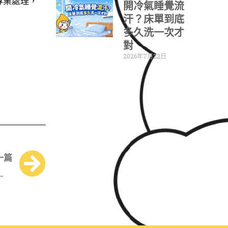
專業處理，
開冷氣睡覺流
汗？床單到底
多久洗一次才
對
2026年7月22日
Next
一篇