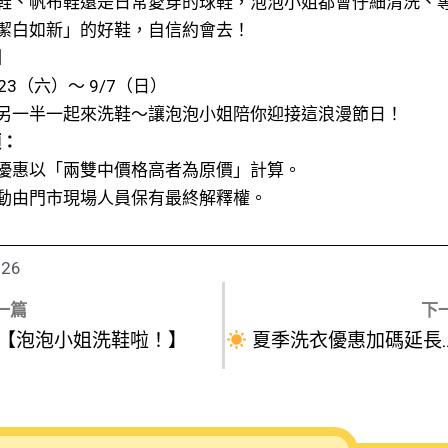
鞋、帆布鞋還是日常愛穿的球鞋，泡泡小姐都會仔細清洗、
潔白如新」的好鞋，自信約會去！
】
8/23（六）～ 9/7（日）
另一半一起來洗鞋～讓泡泡小姐陪你迎接這浪漫節日！
項：
優惠以「兩雙中價格高者為原價」計算。
動由門市現場人員保有最終解釋權。
-26
rev
一篇
下
【泡泡小姐洗鞋啦！】
夏季洗衣優惠加碼延長！只限會員用戶