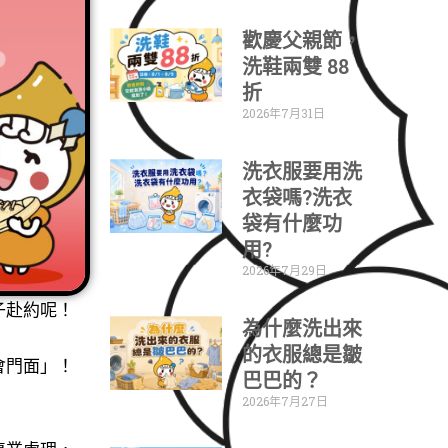
歡慶父親節，
洗鞋兩雙 88
折
2026年7月31日
洗衣服要用洗
衣袋嗎?洗衣
袋有什麼功
用?
2026年7月29日
子赴約呢！
為什麼洗出來
的衣服總是皺
會門面」！
巴巴的？
2026年7月27日