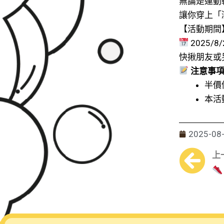
無論是運動
讓你穿上「
【活動期間
2025/
快揪朋友或
注意事
半價
本活
2025-08
P
上