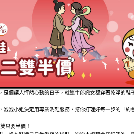
，是個讓人怦然心動的日子，就連牛郎織女都穿著乾淨的鞋
，泡泡小姐決定用專業洗鞋服務，幫你打理好每一步的「約
】
雙只要半價！