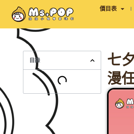
跳
價目表
至
主
要
內
容
七
目錄
漫