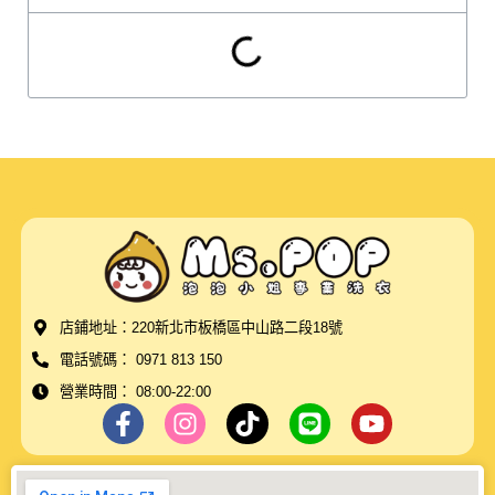
店鋪地址：220新北市板橋區中山路二段18號
電話號碼： 0971 813 150
營業時間： 08:00-22:00
F
I
T
L
Y
a
n
i
i
o
c
s
k
n
u
e
t
t
e
t