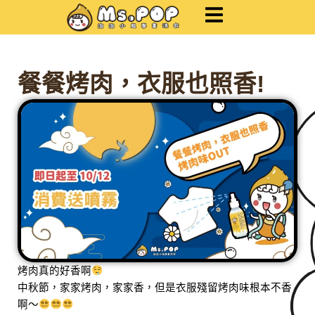
跳
至
主
要
內
餐餐烤肉，衣服也照香!
容
烤肉真的好香啊
中秋節，家家烤肉，家家香，但是衣服殘留烤肉味根本不香
啊～