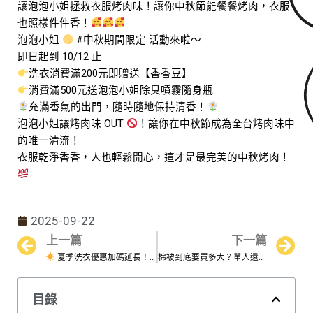
讓泡泡小姐拯救衣服烤肉味！讓你中秋節能餐餐烤肉，衣服
也照樣件件香！
泡泡小姐
#中秋期間限定 活動來啦～
即日起到 10/12 止
洗衣消費滿200元即贈送【香香豆】
消費滿500元送泡泡小姐除臭噴霧隨身瓶
充滿香氣的出門，隨時隨地保持清香！
泡泡小姐讓烤肉味 OUT
！讓你在中秋節成為全台烤肉味中
的唯一清流！
衣服乾淨香香，人也輕鬆開心，這才是最完美的中秋烤肉！
2025-09-22
上一篇
下一篇
Prev
N
夏季洗衣優惠加碼延長！只限會員用戶
棉被到底要買多大？單人還是雙人？尺寸選錯超困擾！
目錄