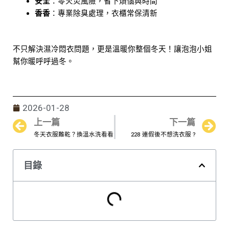
安全
：零火災風險，省下煩惱與時間
香香
：專業除臭處理，衣櫃常保清新
不只解決濕冷悶衣問題，更是溫暖你整個冬天！讓泡泡小姐
幫你暖呼呼過冬。
2026-01-28
上一篇
下一篇
Prev
N
冬天衣服難乾？換溫水洗看看
228 連假後不想洗衣服 ?
目錄