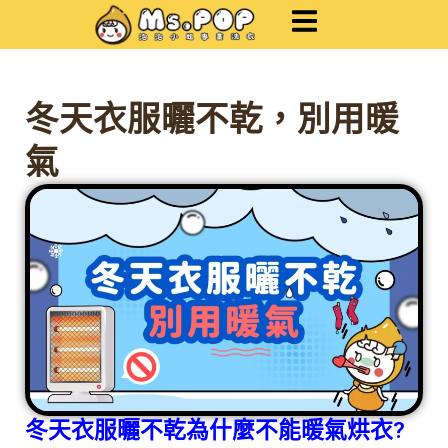
跳
至
主
要
內
冬天衣服曬不乾，別用暖
容
氣
冬天衣服曬不乾為什麼不能暖氣烘衣?