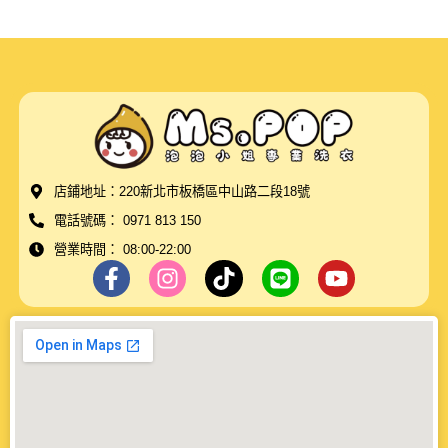
店鋪地址：220新北市板橋區中山路二段18號
電話號碼： 0971 813 150
營業時間： 08:00-22:00
F
I
T
L
Y
a
n
i
i
o
c
s
k
n
u
e
t
t
e
t
b
a
o
u
o
g
k
b
o
r
e
k
a