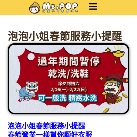
跳
至
主
要
內
泡泡小姐春節服務小提醒
容
泡泡小姐春節服務小提醒
春節營業一樣幫你顧好衣服