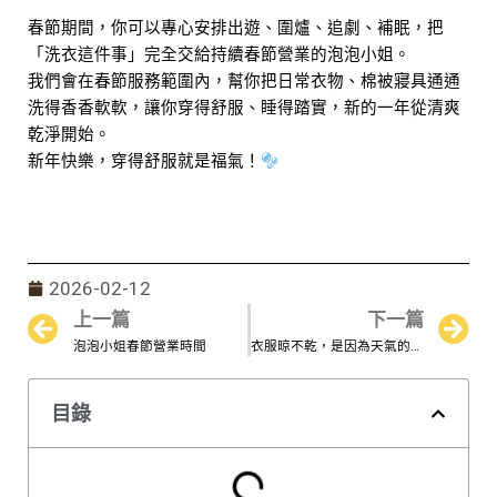
春節期間，你可以專心安排出遊、圍爐、追劇、補眠，把
「洗衣這件事」完全交給持續春節營業的泡泡小姐。
我們會在春節服務範圍內，幫你把日常衣物、棉被寢具通通
洗得香香軟軟，讓你穿得舒服、睡得踏實，新的一年從清爽
乾淨開始。
新年快樂，穿得舒服就是福氣！
2026-02-12
上一篇
下一篇
Prev
N
泡泡小姐春節營業時間
衣服晾不乾，是因為天氣的關係
目錄