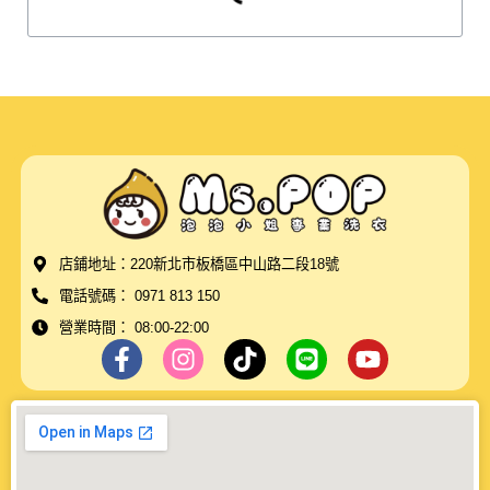
店鋪地址：220新北市板橋區中山路二段18號
電話號碼： 0971 813 150
營業時間： 08:00-22:00
F
I
T
L
Y
a
n
i
i
o
c
s
k
n
u
e
t
t
e
t
b
a
o
u
o
g
k
b