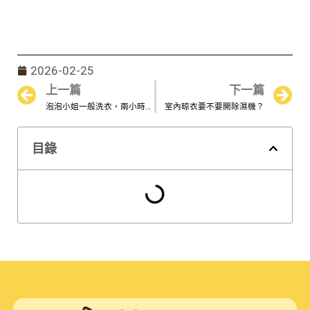
2026-02-25
上一篇
下一篇
Prev
N
泡泡小姐一般洗衣，兩小時洗好烘好摺好
室內晾衣要不要開除濕機？
目錄