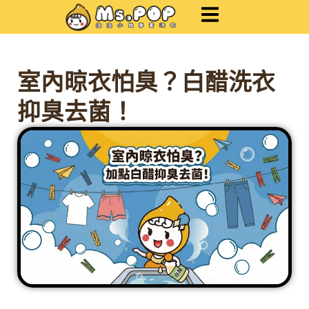
跳
至
主
要
內
室內晾衣怕臭？白醋洗衣
容
抑臭去菌！