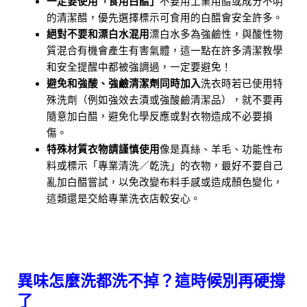
一定要使用「食用白醋」
不要用工業用醋或成分不明
的清潔醋，優先選擇標示可食用的白醋會安全許多。
絕對不要和漂白水混用
漂白水多為強鹼性，與酸性物
質混合有機會產生有害氣體，這一點在許多清潔教學
和安全提醒中都被強調過，一定要避免！
避免和強酸、強鹼清潔劑同時加入
洗衣時若已使用特
殊洗劑（例如強效去漬或強酸鹼清潔品），就不要再
隨意加白醋，避免化學反應或對衣物造成不必要損
傷。
特殊材質衣物請謹慎使用
像是真絲、羊毛、功能性布
料或標示「專業清洗／乾洗」的衣物，最好不要自己
亂加白醋嘗試，以免改變布料手感或造成顏色變化，
這類還是交給專業洗衣店較安心。
異味怎麼洗都洗不掉？這時候別再硬撐
了