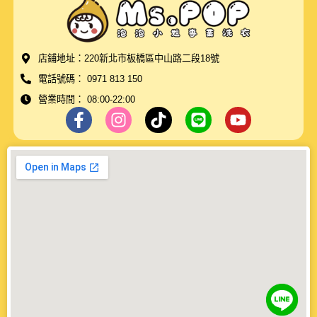
店鋪地址：220新北市板橋區中山路二段18號
電話號碼： 0971 813 150
營業時間： 08:00-22:00
F
I
T
L
Y
a
n
i
i
o
c
s
k
n
u
e
t
t
e
t
b
a
o
u
o
g
k
b
o
r
e
k
a
-
m
f