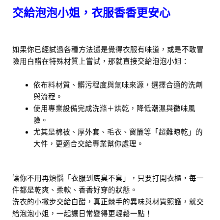
交給泡泡小姐，衣服香香更安心
如果你已經試過各種方法還是覺得衣服有味道，或是不敢冒
險用白醋在特殊材質上嘗試，那就直接交給泡泡小姐：
依布料材質、髒污程度與氣味來源，選擇合適的洗劑
與流程。
使用專業設備完成洗滌＋烘乾，降低潮濕與黴味風
險。
尤其是棉被、厚外套、毛衣、窗簾等「超難晾乾」的
大件，更適合交給專業幫你處理。
讓你不用再煩惱「衣服到底臭不臭」，只要打開衣櫃，每一
件都是乾爽、柔軟、香香好穿的狀態。
洗衣的小撇步交給白醋，真正棘手的異味與材質照護，就交
給泡泡小姐，一起讓日常變得更輕鬆一點！