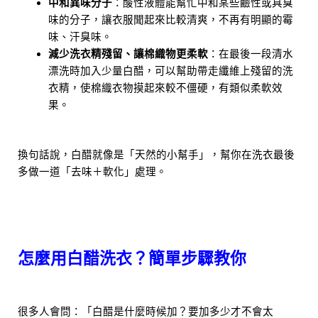
中和異味分子
：酸性液體能幫忙中和某些鹼性或具臭
味的分子，讓衣服聞起來比較清爽，不再有明顯的霉
味、汗臭味。
減少洗衣精殘留、讓棉織物更柔軟
：在最後一段清水
漂洗時加入少量白醋，可以幫助帶走纖維上殘留的洗
衣精，使棉織衣物摸起來較不僵硬，有類似柔軟效
果。
換句話說，白醋就像是「天然的小幫手」，幫你在洗衣最後
多做一道「去味＋軟化」處理。
怎麼用白醋洗衣？簡單步驟教你
很多人會問：「白醋是什麼時候加？要加多少才不會太