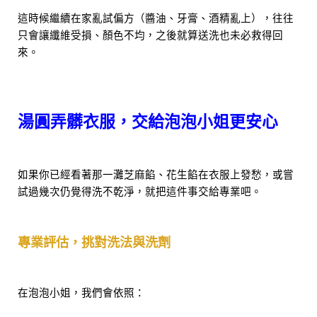
這時候繼續在家亂試偏方（醬油、牙膏、酒精亂上），往往
只會讓纖維受損、顏色不均，之後就算送洗也未必救得回
來。
湯圓弄髒衣服，交給泡泡小姐更安心
如果你已經看著那一灘芝麻餡、花生餡在衣服上發愁，或嘗
試過幾次仍覺得洗不乾淨，就把這件事交給專業吧。
專業評估，挑對洗法與洗劑
在泡泡小姐，我們會依照：