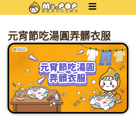
跳
至
主
要
內
元宵節吃湯圓弄髒衣服
容