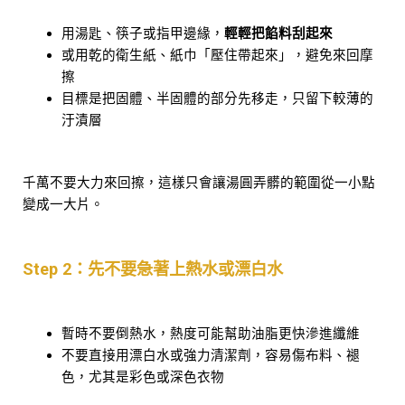
用湯匙、筷子或指甲邊緣，
輕輕把餡料刮起來
或用乾的衛生紙、紙巾「壓住帶起來」，避免來回摩
擦
目標是把固體、半固體的部分先移走，只留下較薄的
汙漬層
千萬不要大力來回擦，這樣只會讓湯圓弄髒的範圍從一小點
變成一大片。
Step 2：先不要急著上熱水或漂白水
暫時不要倒熱水，熱度可能幫助油脂更快滲進纖維
不要直接用漂白水或強力清潔劑，容易傷布料、褪
色，尤其是彩色或深色衣物