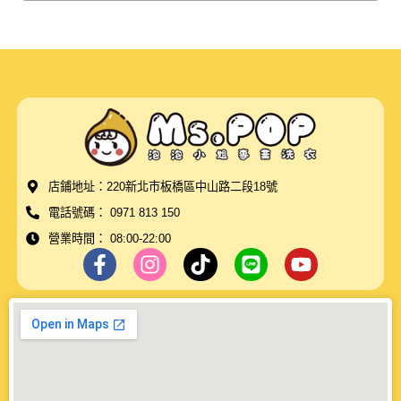
店鋪地址：220新北市板橋區中山路二段18號
電話號碼： 0971 813 150
營業時間： 08:00-22:00
F
I
T
L
Y
a
n
i
i
o
c
s
k
n
u
e
t
t
e
t
b
a
o
u
o
g
k
b
o
r
e