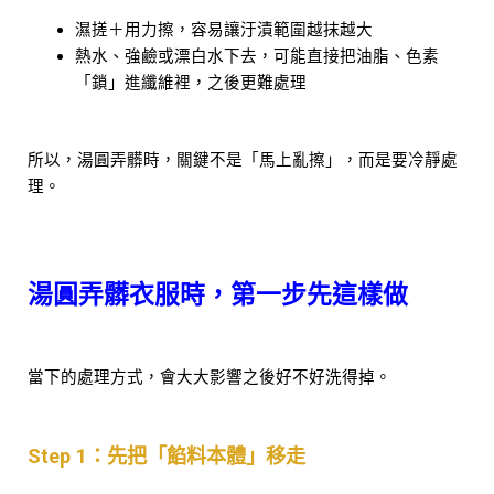
濕搓＋用力擦，容易讓汙漬範圍越抹越大
熱水、強鹼或漂白水下去，可能直接把油脂、色素
「鎖」進纖維裡，之後更難處理
所以，湯圓弄髒時，關鍵不是「馬上亂擦」，而是要冷靜處
理。
湯圓弄髒衣服時，第一步先這樣做
當下的處理方式，會大大影響之後好不好洗得掉。
Step 1：先把「餡料本體」移走