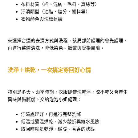
布料材質（棉、混紡、毛料、真絲等）
汙漬類型（油脂、糖分、顏料等）
衣物顏色與洗標建議
來選擇合適的去漬方式與洗程，該局部前處理的會先處理，
再進行整體清洗，降低染色、擴散與受損風險。
洗淨＋烘乾，一次搞定穿回好心情
特別是冬天、雨季時期，衣服即使洗乾淨，晾不乾又會產生
異味與黏膩感。交給泡泡小姐處理：
汙漬處理好，再進行完整洗滌
低溫或適溫烘乾，減少皺折與縮水風險
取回時就是乾淨、暖暖、香香的狀態