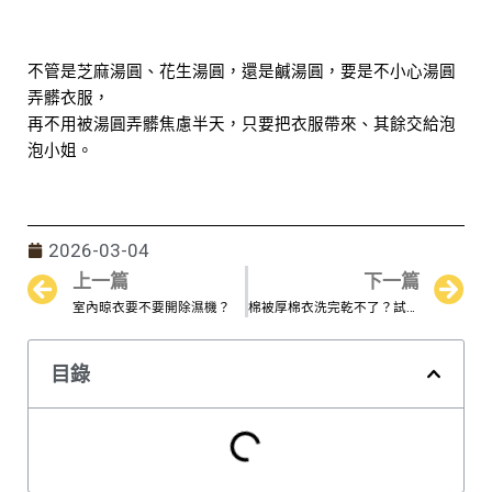
不管是芝麻湯圓、花生湯圓，還是鹹湯圓，要是不小心湯圓
弄髒衣服，
再不用被湯圓弄髒焦慮半天，只要把衣服帶來、其餘交給泡
泡小姐。
2026-03-04
上一篇
下一篇
Prev
N
室內晾衣要不要開除濕機？
棉被厚棉衣洗完乾不了？試試「毛巾加速法」
目錄