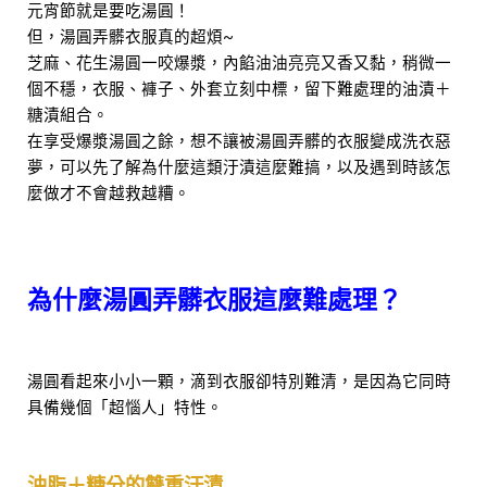
元宵節就是要吃湯圓！
但，湯圓弄髒衣服真的超煩~
芝麻、花生湯圓一咬爆漿，內餡油油亮亮又香又黏，稍微一
個不穩，衣服、褲子、外套立刻中標，留下難處理的油漬＋
糖漬組合。
在享受爆漿湯圓之餘，想不讓被湯圓弄髒的衣服變成洗衣惡
夢，可以先了解為什麼這類汙漬這麼難搞，以及遇到時該怎
麼做才不會越救越糟。
為什麼湯圓弄髒衣服這麼難處理？
湯圓看起來小小一顆，滴到衣服卻特別難清，是因為它同時
具備幾個「超惱人」特性。
油脂＋糖分的雙重汙漬