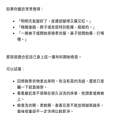
如果你最近常常覺得：
「明明天氣變好了，皮膚卻變得又癢又紅。」
「睡醒後臉、脖子或背部特別乾癢、粗粗的。」
「一換被子或開始穿換季衣服，鼻子就開始癢、打噴
嚏。」
那就很適合從自己身上這一層布料開始檢查。
可以試著：
回想換季衣物拿出來時，有沒有真的洗過，還是只是
曬一下就直接穿。
看看最近是不是睡在很久沒洗的床單、枕頭套或棉被
上。
檢查洗衣精、柔軟精、香香豆是不是加得越來越多，
香味很重卻不一定洗得比較乾淨。