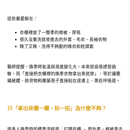
這些最愛躲在：
衣櫃裡放了一整季的棉被、厚毯
很久沒重洗就收進去的外套、毛衣、長袖衣物
睡了又睡、洗得不夠勤的睡衣和枕頭套
醫師提醒，換季時氣溫與濕度變化大，本來就容易誘發過
敏，而「直接把衣櫃裡的換季衣物拿出來就穿」，等於讓塵
蟎屍體、排泄物和黴菌孢子直接貼在皮膚上、靠近呼吸道。
只「拿出來曬一曬、拍一拍」為什麼不夠？
很多人換季時的標準流程是：打開衣櫃 → 把外套、棉被拿去