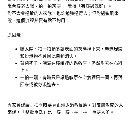
陽台曬曬太陽、拍一拍灰塵 → 覺得「有曬過就好」。
對不太會過敏的人來說，也許勉強過得去；但對過敏肌來
說，這個流程其實有點不夠用。
原因是：
曬太陽、拍一拍頂多讓表面的灰塵掉下來，塵蟎屍體
和排泄物不會因此自動消失。
黴菌孢子、深藏在纖維裡的過敏原，仍然附著在布料
上。
一拍一曬，有時只是讓過敏原在空氣裡飛一圈，再落
回來或被你吸進去。
專家會建議：換季時要真正減少過敏反應，對皮膚敏感的人
來說，「整批重洗」比「曬一曬、拍一拍」重要太多。