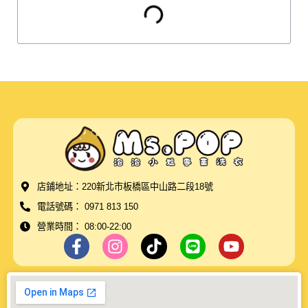
店鋪地址：220新北市板橋區中山路二段18號
電話號碼： 0971 813 150
營業時間： 08:00-22:00
F
I
T
L
Y
a
n
i
i
o
c
s
k
n
u
e
t
t
e
t
b
a
o
u