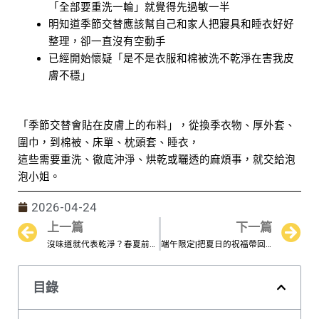
「全部要重洗一輪」就覺得先過敏一半
明知道季節交替應該幫自己和家人把寢具和睡衣好好
整理，卻一直沒有空動手
已經開始懷疑「是不是衣服和棉被洗不乾淨在害我皮
膚不穩」
「季節交替會貼在皮膚上的布料」，從換季衣物、厚外套、
圍巾，到棉被、床單、枕頭套、睡衣，
這些需要重洗、徹底沖淨、烘乾或曬透的麻煩事，就交給泡
泡小姐。
2026-04-24
上一篇
下一篇
Prev
N
沒味道就代表乾淨？春夏前的衣服健康檢查
端午限定|把夏日的祝福帶回家
目錄