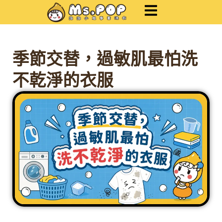
跳
至
主
要
內
季節交替，過敏肌最怕洗
容
不乾淨的衣服