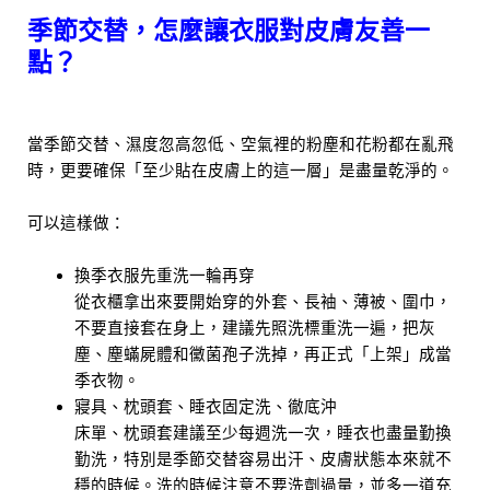
季節交替，怎麼讓衣服對皮膚友善一
點？
當季節交替、濕度忽高忽低、空氣裡的粉塵和花粉都在亂飛
時，更要確保「至少貼在皮膚上的這一層」是盡量乾淨的。
可以這樣做：
換季衣服先重洗一輪再穿
從衣櫃拿出來要開始穿的外套、長袖、薄被、圍巾，
不要直接套在身上，建議先照洗標重洗一遍，把灰
塵、塵蟎屍體和黴菌孢子洗掉，再正式「上架」成當
季衣物。
寢具、枕頭套、睡衣固定洗、徹底沖
床單、枕頭套建議至少每週洗一次，睡衣也盡量勤換
勤洗，特別是季節交替容易出汗、皮膚狀態本來就不
穩的時候。洗的時候注意不要洗劑過量，並多一道充