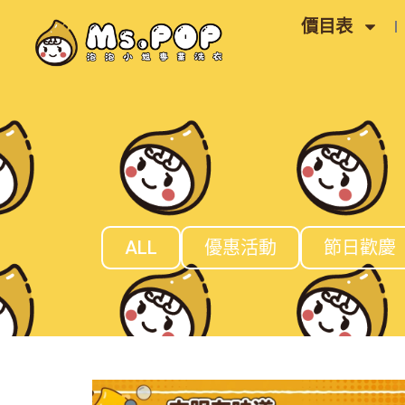
跳
價目表
至
主
要
內
容
ALL
優惠活動
節日歡慶