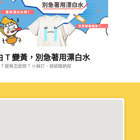
白 T 變黃，別急著用漂白水
 T 變黃怎麼辦？ 小蘇打、過碳酸鈉超